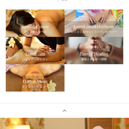
Special Course
LomiLomi&HotStone
スペシャルコース
ロミロミ＆ホットストーンセラピー
LomiLomi
Energy Healing
ハワイアンロミロミ
遠隔エネルギー調整
Option Menu
オプションメニュー