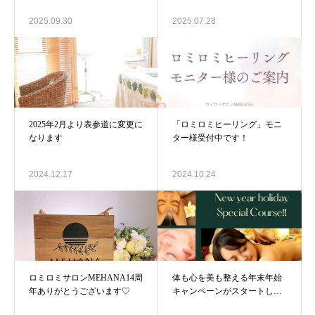
2025.09.30
2025.07.28
2025年2月より表参道に変更に
「ロミロミヒーリング」モニ
なります
ター様受付中です！
2024.12.17
2024.10.24
ロミロミサロンMEHANA14周
体も心を美も整える年末年始
年ありがとうございます♡
キャンペーンがスタートしま
した！